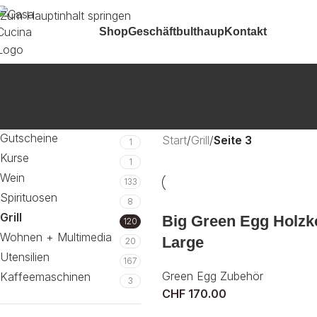
Zum Hauptinhalt springen
Shop
Geschäft
bulthaup
Kontakt
Gutscheine
Start
/
Grill
/
Seite 3
1
Kurse
1
Wein
133
Spirituosen
8
Grill
Big Green Egg Holzk
120
Wohnen + Multimedia
Large
20
Utensilien
167
Green Egg Zubehör
Kaffeemaschinen
3
CHF
170.00