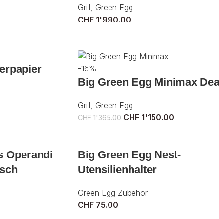
Grill
,
Green Egg
CHF
1'990.00
erpapier
-16%
Big Green Egg Minimax Dea
Grill
,
Green Egg
CHF
1'150.00
CHF
1'365.00
s Operandi
Big Green Egg Nest-
isch
Utensilienhalter
Green Egg Zubehör
CHF
75.00