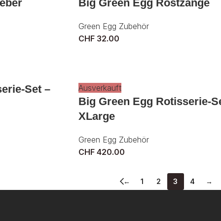
eber
Big Green Egg Rostzange
Green Egg Zubehör
CHF
32.00
erie-Set –
Ausverkauft
Big Green Egg Rotisserie-S
XLarge
Green Egg Zubehör
CHF
420.00
←
1
2
3
4
→