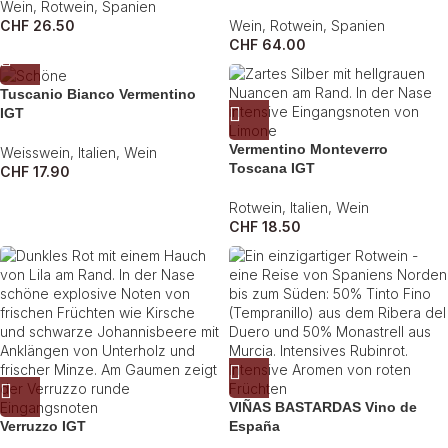
Wein
,
Rotwein
,
Spanien
CHF
26.50
Wein
,
Rotwein
,
Spanien
CHF
64.00
Tuscanio Bianco Vermentino
IGT
Vermentino Monteverro
Weisswein
,
Italien
,
Wein
Toscana IGT
CHF
17.90
Rotwein
,
Italien
,
Wein
CHF
18.50
VIÑAS BASTARDAS Vino de
Verruzzo IGT
España