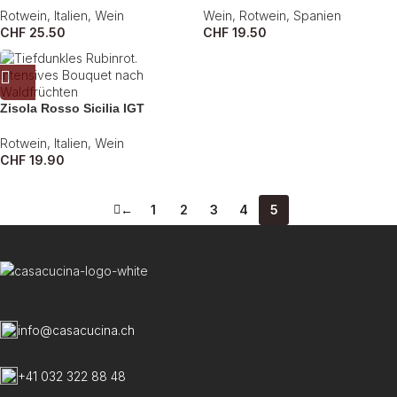
Rotwein
,
Italien
,
Wein
Wein
,
Rotwein
,
Spanien
CHF
25.50
CHF
19.50
Zisola Rosso Sicilia IGT
Rotwein
,
Italien
,
Wein
CHF
19.90
←
1
2
3
4
5
info@casacucina.ch
+41 032 322 88 48