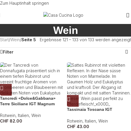
Zum Hauptinhalt springen
Wein
Start
/
Wein
/
Seite 5
Ergebnisse 121 – 133 von 133 werden angezeigt
Filter
Tancredi «Dolce&Gabbana»
Terre Siciliane IGT Magnum
Tassinaia Toscana IGT
Rotwein
,
Italien
,
Wein
CHF
82.00
Rotwein
,
Italien
,
Wein
CHF
43.00