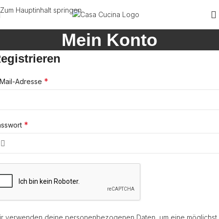
Zum Hauptinhalt springen
Mein Konto
egistrieren
*
Mail-Adresse
*
asswort
r verwenden deine personenbezogenen Daten, um eine möglichst