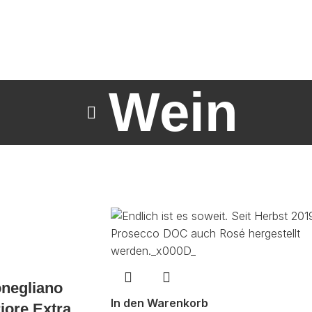
Wein
negliano
In den Warenkorb
iore Extra