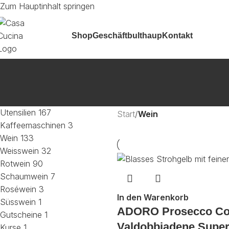
Zum Hauptinhalt springen
Shop
Geschäft
bulthaup
Kontakt
Utensilien
167
Start
/
Wein
Kaffeemaschinen
3
Wein
133
Weisswein
32
Rotwein
90
Schaumwein
7
Roséwein
3
In den Warenkorb
Süsswein
1
ADORO Prosecco Co
Gutscheine
1
Valdobbiadene Super
Kurse
1