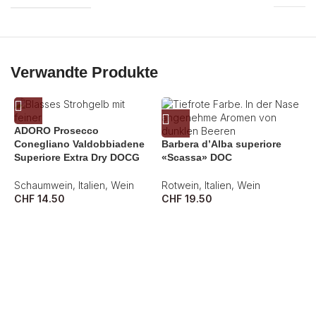
Verwandte Produkte
ADORO Prosecco
Conegliano Valdobbiadene
Barbera d’Alba superiore
Superiore Extra Dry DOCG
«Scassa» DOC
Schaumwein
,
Italien
,
Wein
Rotwein
,
Italien
,
Wein
CHF
14.50
CHF
19.50
B
C
W
C