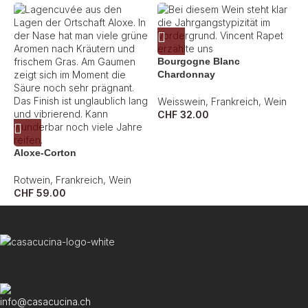
Bourgogne Blanc
Chardonnay
Weisswein
,
Frankreich
,
Wein
CHF
32.00
L
Aloxe-Corton
B
Rotwein
,
Frankreich
,
Wein
W
CHF
59.00
C
info@casacucina.ch