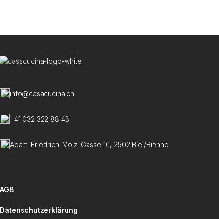
W
C
info@casacucina.ch
+41 032 322 88 48
Adam-Friedrich-Molz-Gasse 10, 2502 Biel/Bienne
AGB
Datenschutzerklärung