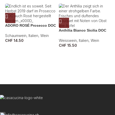
ADORO ROSÉ Prosecco DOC
Anthìlia Bianco Sicilia DOC
Schaumwein
,
Italien
,
Wein
CHF
14.50
Weisswein
,
Italien
,
Wein
CHF
15.50
A
W
C
info@casacucina.ch