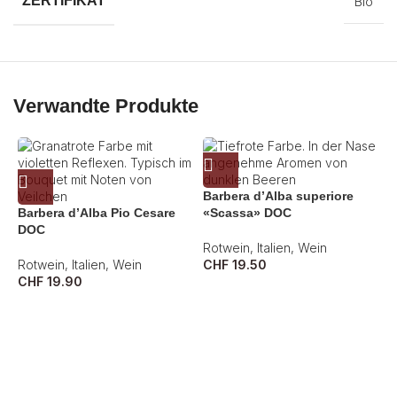
ZERTIFIKAT
Bio
Verwandte Produkte
Barbera d’Alba superiore
Barbera d’Alba Pio Cesare
«Scassa» DOC
DOC
Rotwein
,
Italien
,
Wein
Rotwein
,
Italien
,
Wein
CHF
19.50
CHF
19.90
B
R
C