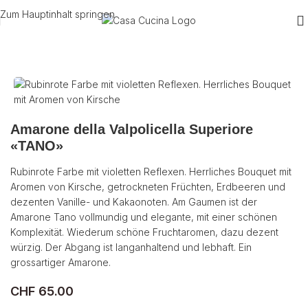
Zum Hauptinhalt springen
Start
/
Wein
/
Rotwein
/
Italien
Amarone della Valpolicella Superiore
«TANO»
Rubinrote Farbe mit violetten Reflexen. Herrliches Bouquet mit
Aromen von Kirsche, getrockneten Früchten, Erdbeeren und
dezenten Vanille- und Kakaonoten. Am Gaumen ist der
Amarone Tano vollmundig und elegante, mit einer schönen
Komplexität. Wiederum schöne Fruchtaromen, dazu dezent
würzig. Der Abgang ist langanhaltend und lebhaft. Ein
grossartiger Amarone.
CHF
65.00