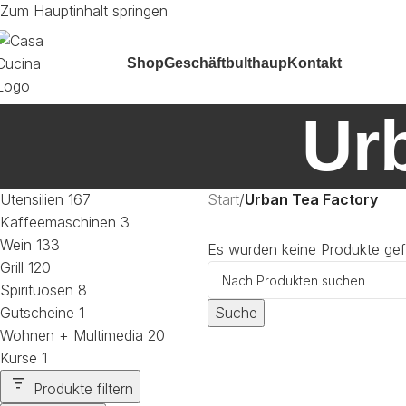
Zum Hauptinhalt springen
Shop
Geschäft
bulthaup
Kontakt
Ur
Utensilien
167
Start
/
Urban Tea Factory
Kaffeemaschinen
3
Wein
133
Es wurden keine Produkte gef
Grill
120
Spirituosen
8
Gutscheine
1
Suche
Wohnen + Multimedia
20
Kurse
1
Produkte filtern