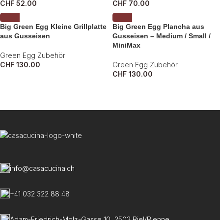
CHF
52.00
CHF
70.00
Big Green Egg Kleine Grillplatte
Big Green Egg Plancha aus
aus Gusseisen
Gusseisen – Medium / Small /
MiniMax
Green Egg Zubehör
CHF
130.00
Green Egg Zubehör
CHF
130.00
info@casacucina.ch
+41 032 322 88 48
Adam-Friedrich-Molz-Gasse 10, 2502 Biel/Bienne