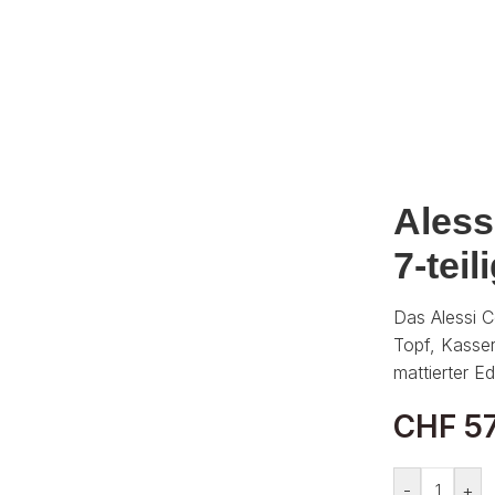
Aless
7-teil
Das Alessi C
Topf, Kasser
mattierter E
CHF
57
-
+