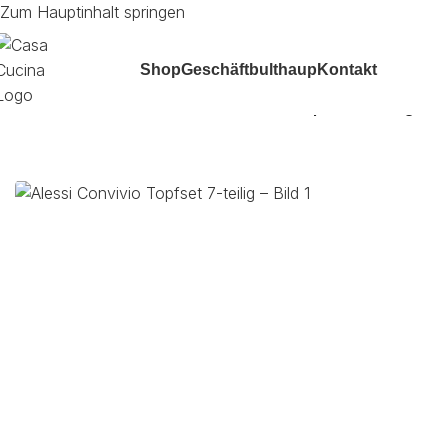
Zum Hauptinhalt springen
Shop
Geschäft
bulthaup
Kontakt
Start
/
Utensilien
/
Küche
/
Alessi Convivio Topfset 7-teilig