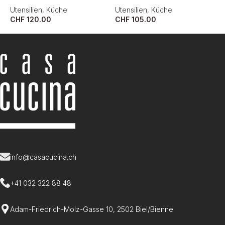
Utensilien
,
Küche
Utensilien
,
Küche
U
CHF
120.00
CHF
105.00
C
info@casacucina.ch
+41 032 322 88 48
Adam-Friedrich-Molz-Gasse 10, 2502 Biel/Bienne