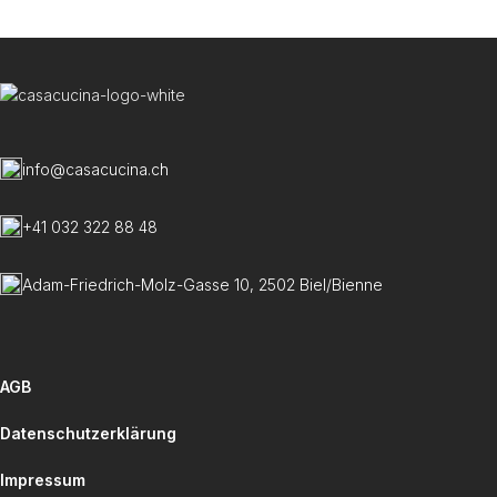
U
C
info@casacucina.ch
+41 032 322 88 48
Adam-Friedrich-Molz-Gasse 10, 2502 Biel/Bienne
AGB
Datenschutzerklärung
Impressum