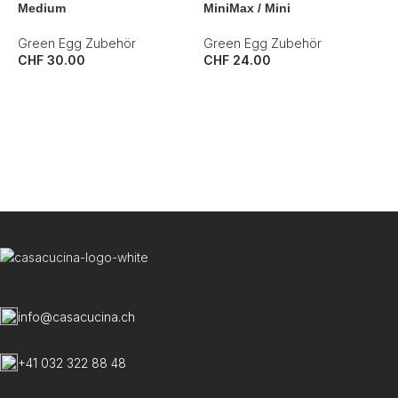
Medium
MiniMax / Mini
Green Egg Zubehör
Green Egg Zubehör
CHF
30.00
CHF
24.00
B
P
G
C
info@casacucina.ch
+41 032 322 88 48