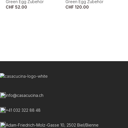
Green Egg Zubehör
Green Egg Zubehör
CHF
52.00
CHF
120.00
B
–
G
C
info@casacucina.ch
+41 032 322 88 48
Adam-Friedrich-Molz-Gasse 10, 2502 Biel/Bienne