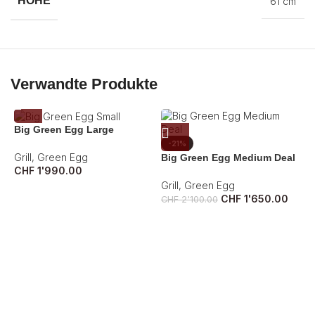
HÖHE
61 cm
Verwandte Produkte
Big Green Egg Large
-21%
Grill
,
Green Egg
Big Green Egg Medium Deal
CHF
1'990.00
Grill
,
Green Egg
CHF
1'650.00
CHF
2'100.00
B
Gr
C