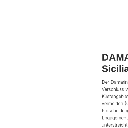
C
DAMA
Sicil
Der Damarin
Verschluss v
Küstengebie
vermeiden (O
Entscheidun
Engagement 
unterstreich