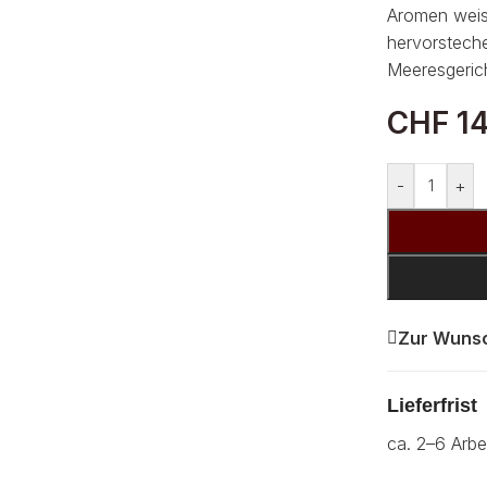
Aromen weiss
hervorsteche
Meeresgeric
CHF
14
-
+
Zur Wunsc
Lieferfrist
ca. 2–6 Arbe