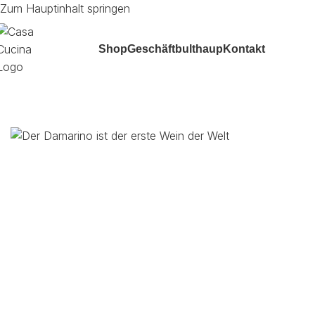
Zum Hauptinhalt springen
Shop
Geschäft
bulthaup
Kontakt
Start
/
Wein
/
Weisswein
/
Italien
/
DAMARINO Bianco Sicilia DO