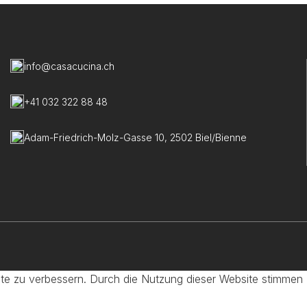
info@casacucina.ch
+41 032 322 88 48
Adam-Friedrich-Molz-Gasse 10, 2502 Biel/Bienne
te zu verbessern. Durch die Nutzung dieser Website stimmen