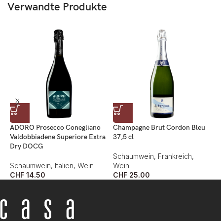
Verwandte Produkte
ADORO Prosecco Conegliano
Champagne Brut Cordon Bleu
C
Valdobbiadene Superiore Extra
37,5 cl
Dry DOCG
S
Schaumwein
,
Frankreich
,
W
Schaumwein
,
Italien
,
Wein
Wein
C
CHF
14.50
CHF
25.00