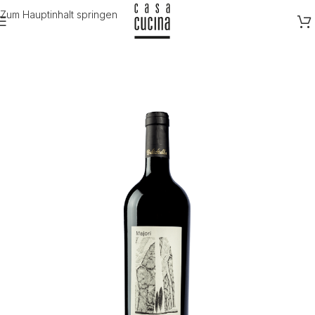
Zum Hauptinhalt springen
Start
/
Wein
/
Rotwein
/
Italien