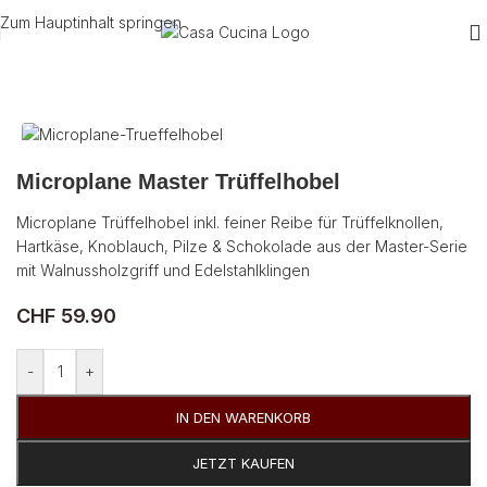
Zum Hauptinhalt springen
Start
/
Utensilien
/
Küche
Microplane Master Trüffelhobel
Microplane Trüffelhobel inkl. feiner Reibe für Trüffelknollen,
Hartkäse, Knoblauch, Pilze & Schokolade aus der Master-Serie
mit Walnussholzgriff und Edelstahlklingen
CHF
59.90
-
+
IN DEN WARENKORB
JETZT KAUFEN