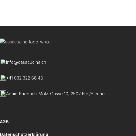
U
C
info@casacucina.ch
+41 032 322 88 48
Adam-Friedrich-Molz-Gasse 10, 2502 Biel/Bienne
AGB
Datenschutzerklärung