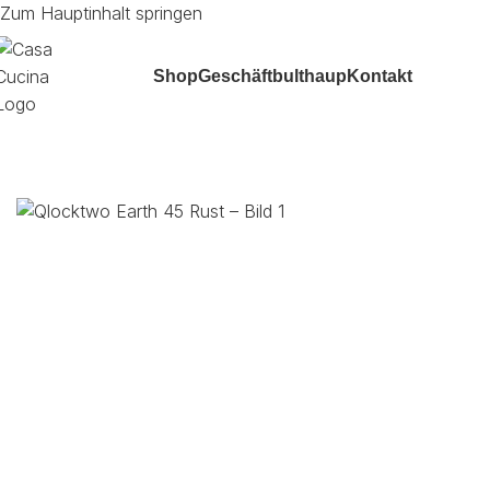
Zum Hauptinhalt springen
Shop
Geschäft
bulthaup
Kontakt
Start
/
Wohnen + Multimedia
/
Uhren
/
Qlocktwo Earth 45 Rust