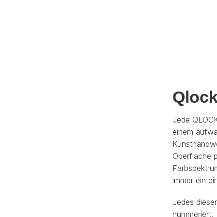
Qlock
Jede QLOCK
einem aufwä
Kunsthandwer
Oberfläche p
Farbspektrum
immer ein ein
Jedes dieser
nummeriert.