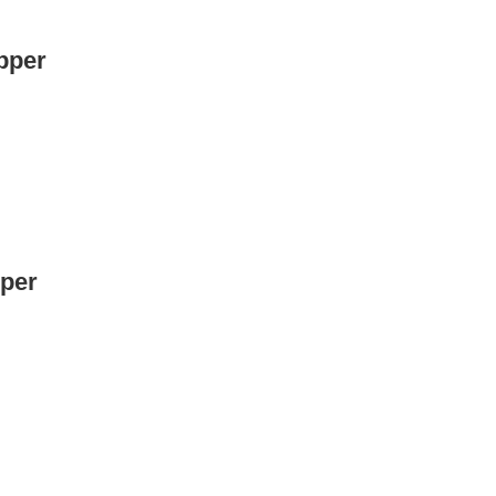
pper
per