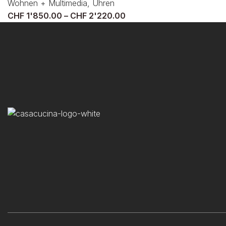
Wohnen + Multimedia
,
Uhren
CHF
1'850.00
–
CHF
2'220.00