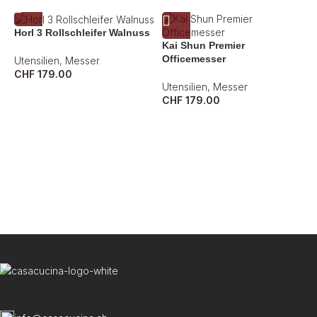
Horl 3 Rollschleifer Walnuss
Kai Shun Premier
Officemesser
Utensilien
,
Messer
CHF
179.00
Utensilien
,
Messer
CHF
179.00
S
U
C