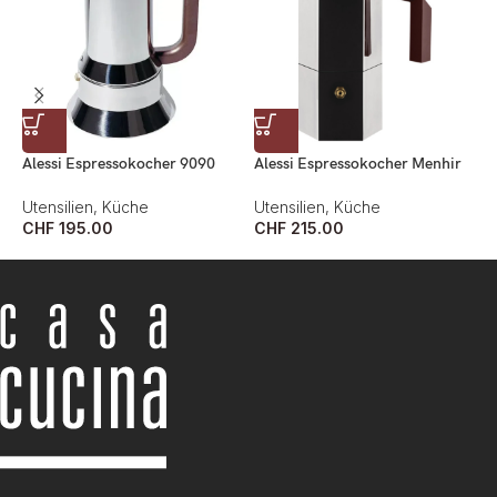
Alessi Espressokocher 9090
Alessi Espressokocher Menhir
A
Utensilien
,
Küche
Utensilien
,
Küche
U
CHF
195.00
CHF
215.00
C