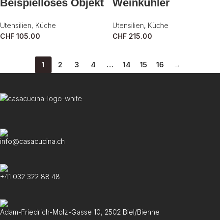
Beispielloses Objekt
Weinkühler
Utensilien
,
Küche
Utensilien
,
Küche
CHF
105.00
CHF
215.00
1
2
3
4
…
14
15
16
→
info@casacucina.ch
+41 032 322 88 48
Adam-Friedrich-Molz-Gasse 10, 2502 Biel/Bienne