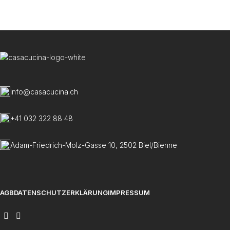
W
C
info@casacucina.ch
+41 032 322 88 48
Adam-Friedrich-Molz-Gasse 10, 2502 Biel/Bienne
AGB
DATENSCHUTZERKLÄRUNG
IMPRESSUM