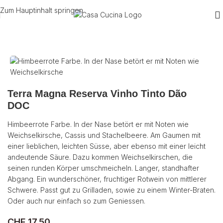
Zum Hauptinhalt springen
Start
/
Wein
/
Rotwein
/
Portugal
Terra Magna Reserva Vinho Tinto Dão
DOC
Himbeerrote Farbe. In der Nase betört er mit Noten wie
Weichselkirsche, Cassis und Stachelbeere. Am Gaumen mit
einer lieblichen, leichten Süsse, aber ebenso mit einer leicht
andeutende Säure. Dazu kommen Weichselkirschen, die
seinen runden Körper umschmeicheln. Langer, standhafter
Abgang. Ein wunderschöner, fruchtiger Rotwein von mittlerer
Schwere. Passt gut zu Grilladen, sowie zu einem Winter-Braten.
Oder auch nur einfach so zum Geniessen.
CHF
17.50