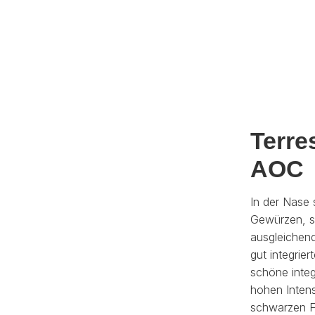
Terre
AOC
In der Nase
Gewürzen, s
ausgleichend
gut integrie
schöne integ
hohen Intens
schwarzen F