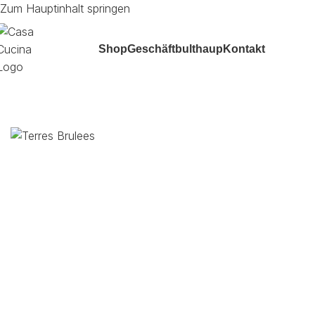
Zum Hauptinhalt springen
Shop
Geschäft
bulthaup
Kontakt
Start
/
Wein
/
Rotwein
/
Frankreich
/
Terres Brûlees Cornas AOC