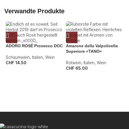
Verwandte Produkte
ADORO ROSÉ Prosecco DOC
Amarone della Valpolicella
Superiore «TANO»
Schaumwein
,
Italien
,
Wein
CHF
14.50
Rotwein
,
Italien
,
Wein
CHF
65.00
A
W
C