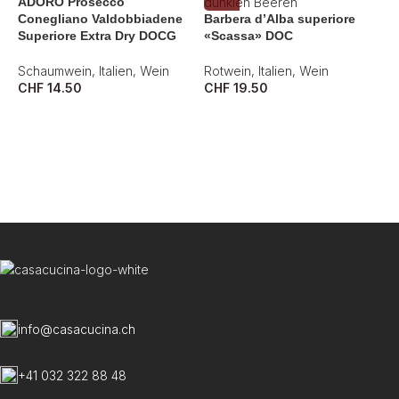
ADORO Prosecco
Conegliano Valdobbiadene
Barbera d’Alba superiore
Superiore Extra Dry DOCG
«Scassa» DOC
Schaumwein
,
Italien
,
Wein
Rotwein
,
Italien
,
Wein
CHF
14.50
CHF
19.50
C
R
C
info@casacucina.ch
+41 032 322 88 48