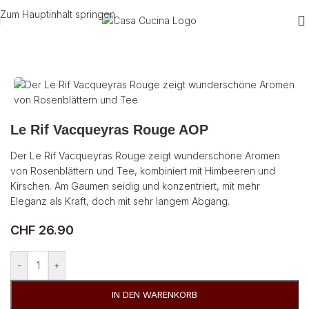
Zum Hauptinhalt springen
Start
/
Wein
/
Rotwein
/
Frankreich
Le Rif Vacqueyras Rouge AOP
Der Le Rif Vacqueyras Rouge zeigt wunderschöne Aromen
von Rosenblättern und Tee, kombiniert mit Himbeeren und
Kirschen. Am Gaumen seidig und konzentriert, mit mehr
Eleganz als Kraft, doch mit sehr langem Abgang.
CHF
26.90
-
+
IN DEN WARENKORB