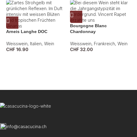
Bourgogne Blanc
Arneis Langhe DOC
Chardonnay
Weisswein
,
Italien
,
Wein
Weisswein
,
Frankreich
,
Wein
CHF
16.90
CHF
32.00
C
R
C
info@casacucina.ch