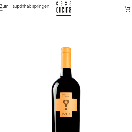
Zum Hauptinhalt springen
Start
/
Wein
/
Rotwein
/
Italien