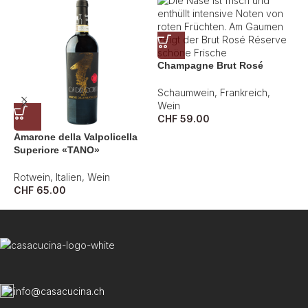
Champagne Brut Rosé
Schaumwein
,
Frankreich
,
Wein
CHF
59.00
Amarone della Valpolicella
C
Superiore «TANO»
d
Rotwein
,
Italien
,
Wein
S
CHF
65.00
W
C
info@casacucina.ch