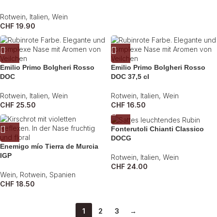
Rotwein
,
Italien
,
Wein
CHF
19.90
Emilio Primo Bolgheri Rosso
Emilio Primo Bolgheri Rosso
DOC
DOC 37,5 cl
Rotwein
,
Italien
,
Wein
Rotwein
,
Italien
,
Wein
CHF
25.50
CHF
16.50
Fonterutoli Chianti Classico
DOCG
Enemigo mío Tierra de Murcia
IGP
Rotwein
,
Italien
,
Wein
CHF
24.00
Wein
,
Rotwein
,
Spanien
CHF
18.50
1
2
3
→